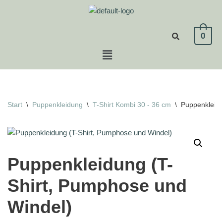
Zum
0
Inhalt
springen
Start
\
Puppenkleidung
\
T-Shirt Kombi 30 - 36 cm
\
Puppenkleidu
Puppenkleidung (T-
Shirt, Pumphose und
Windel)