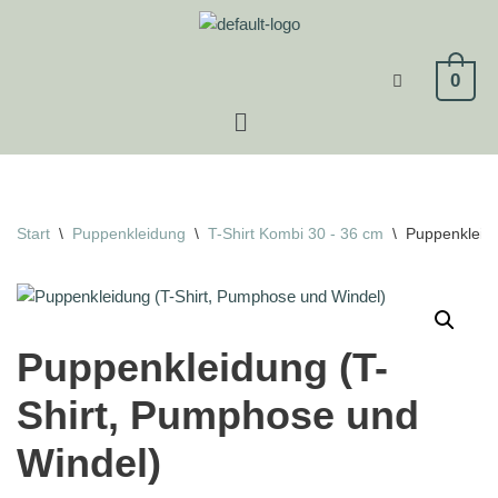
Zum
0
Inhalt
springen
Start
\
Puppenkleidung
\
T-Shirt Kombi 30 - 36 cm
\
Puppenkleidu
Puppenkleidung (T-
Shirt, Pumphose und
Windel)