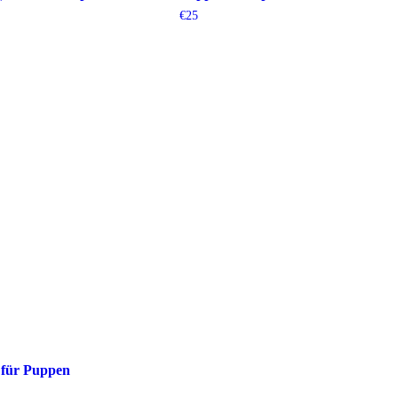
€
25
für Puppen