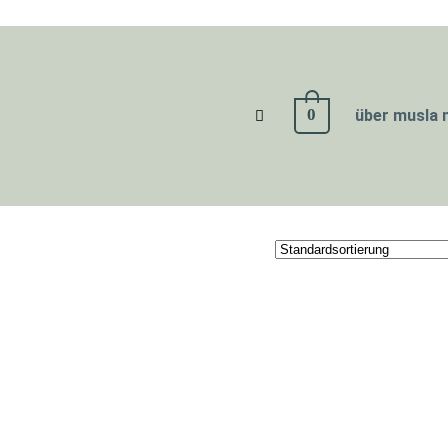
0
über musla 