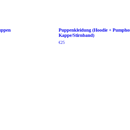
Puppen
Puppenkleidung (Hoodie + Pumpho
Kappe/Stirnband)
€
25