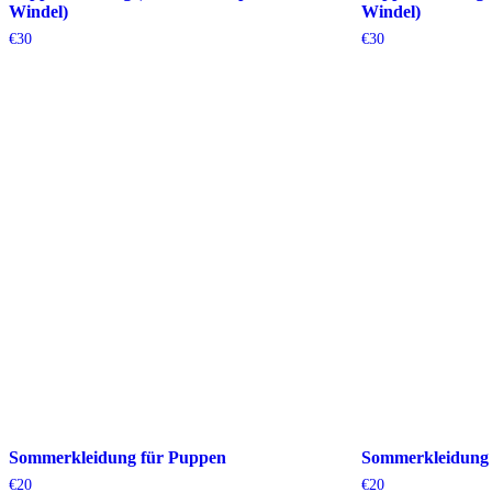
Windel)
Windel)
€
30
€
30
Sommerkleidung für Puppen
Sommerkleidung 
€
20
€
20