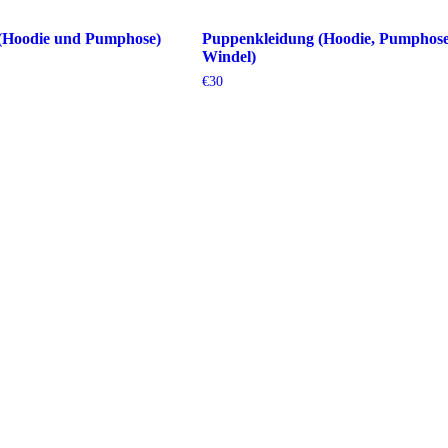
(Hoodie und Pumphose)
Puppenkleidung (Hoodie, Pumphos
Windel)
€
30