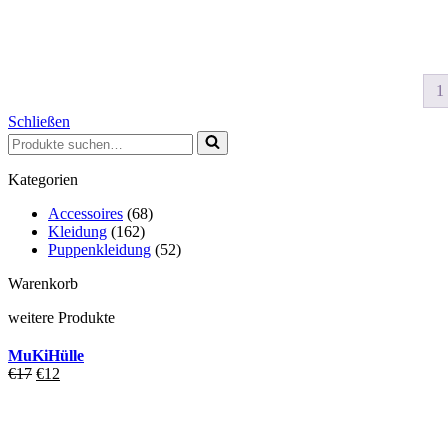
1
Schließen
Kategorien
Accessoires
(68)
Kleidung
(162)
Puppenkleidung
(52)
Warenkorb
weitere Produkte
MuKiHülle
€
17
€
12