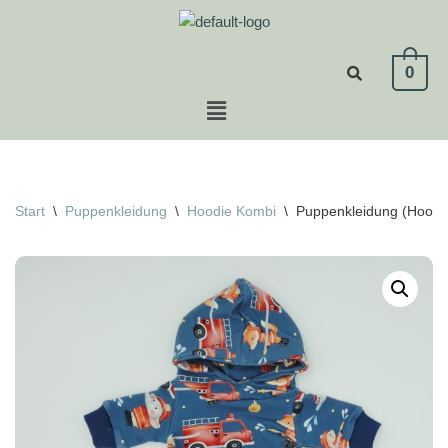
Zum
0
Inhalt
springen
Start
\
Puppenkleidung
\
Hoodie Kombi
\
Puppenkleidung (Hood