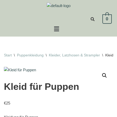
Zum
0
Inhalt
springen
Start
\
Puppenkleidung
\
Kleider, Latzhosen & Strampler
\
Kleid 
Kleid für Puppen
€
25