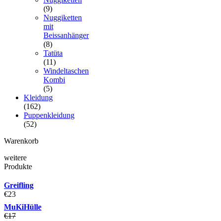
(9)
Nuggiketten
mit
Beissanhänger
(8)
Tatüta
(11)
Windeltaschen
Kombi
(5)
Kleidung
(162)
Puppenkleidung
(52)
Warenkorb
weitere
Produkte
Greifling
€
23
MuKiHülle
€
17