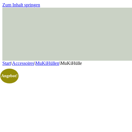
Zum Inhalt springen
Start
\
Accessoires
\
MuKiHüllen
\
MuKiHülle
Angebot!