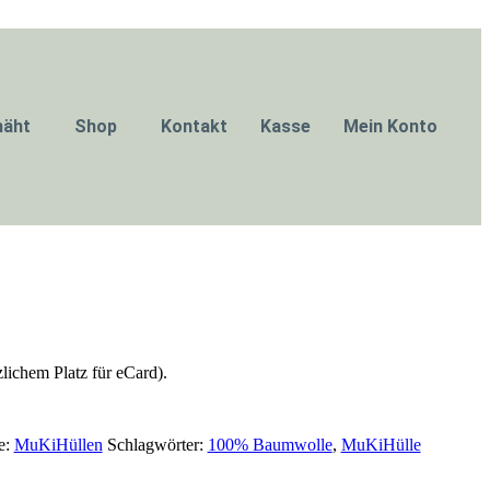
näht
Shop
Kontakt
Kasse
Mein Konto
lichem Platz für eCard).
e:
MuKiHüllen
Schlagwörter:
100% Baumwolle
,
MuKiHülle