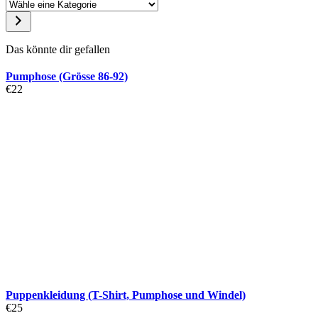
Das könnte dir gefallen
Pumphose (Grösse 86-92)
€
22
Puppenkleidung (T-Shirt, Pumphose und Windel)
€
25