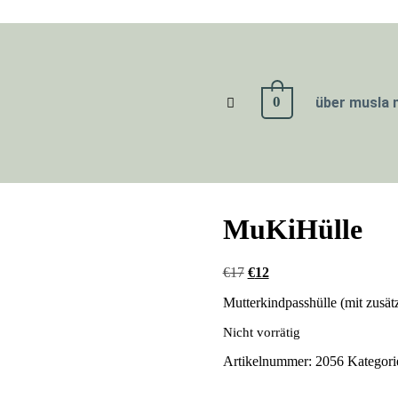
0
über musla 
MuKiHülle
€
17
€
12
Mutterkindpasshülle (mit zusätz
Nicht vorrätig
Artikelnummer:
2056
Kategori