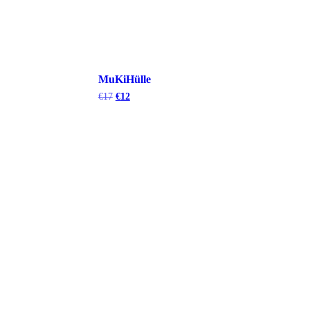
MuKiHülle
€
17
€
12