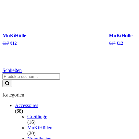
MuKiHülle
MuKiHülle
€
17
€
12
€
17
€
12
Schließen
Kategorien
Accessoires
(68)
Greiflinge
(16)
MuKiHüllen
(20)
Nuggiketten