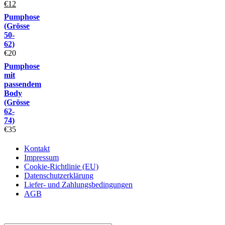
€
12
Pumphose
(Grösse
50-
62)
€
20
Pumphose
mit
passendem
Body
(Grösse
62-
74)
€
35
Kontakt
Impressum
Cookie-Richtlinie (EU)
Datenschutzerklärung
Liefer- und Zahlungsbedingungen
AGB