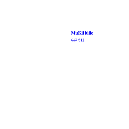
MuKiHülle
€
17
€
12