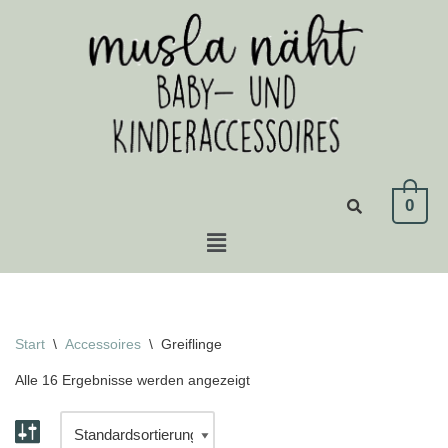
Zum
Inhalt
springen
0
Start
\
Accessoires
\
Greiflinge
Alle 16 Ergebnisse werden angezeigt