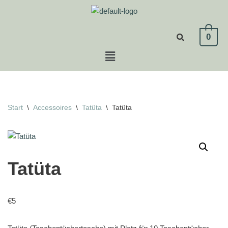
Zum
0
Inhalt
springen
Start
\
Accessoires
\
Tatüta
\
Tatüta
Tatüta
€
5