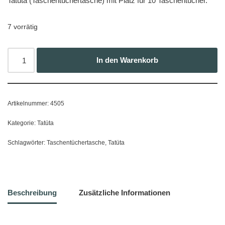
Tatüta (Taschentüchertasche) mit Platz für 10 Taschentücher.
7 vorrätig
In den Warenkorb
Artikelnummer:
4505
Kategorie:
Tatüta
Schlagwörter:
Taschentüchertasche
,
Tatüta
Beschreibung
Zusätzliche Informationen