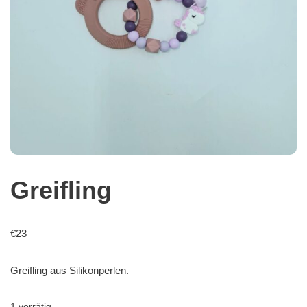
Greifling
€
23
Greifling aus Silikonperlen.
1 vorrätig