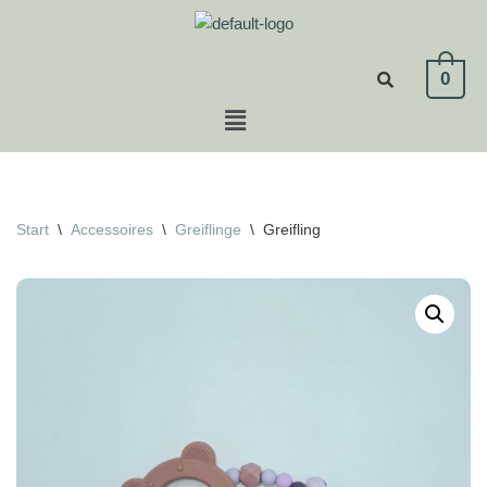
Zum
0
Inhalt
springen
Start
\
Accessoires
\
Greiflinge
\
Greifling