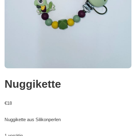
Nuggikette
€
18
Nuggikette aus Silikonperlen
1 vorrätig