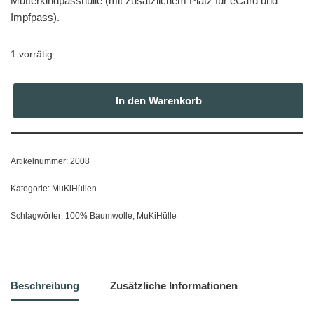
Mutterkindpasshülle (mit zusätzlichem Platz für eCard und
Impfpass).
1 vorrätig
In den Warenkorb
Artikelnummer:
2008
Kategorie:
MuKiHüllen
Schlagwörter:
100% Baumwolle
,
MuKiHülle
Beschreibung
Zusätzliche Informationen