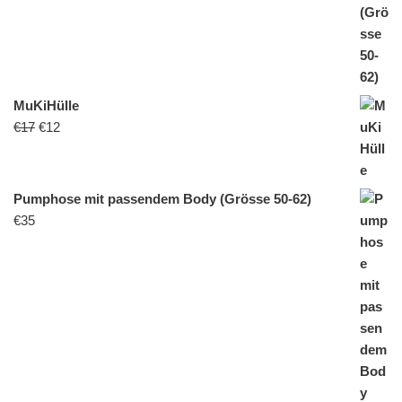
MuKiHülle
€
17
€
12
Pumphose mit passendem Body (Grösse 50-62)
€
35