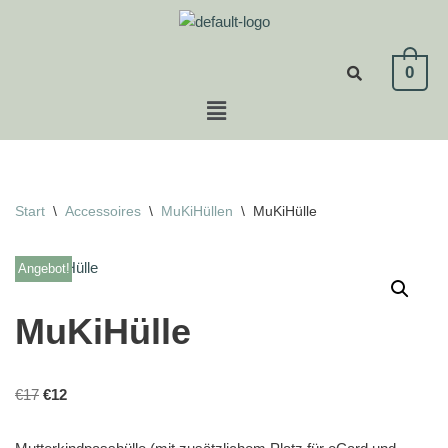
Zum
0
Inhalt
springen
Start
\
Accessoires
\
MuKiHüllen
\
MuKiHülle
Angebot!
MuKiHülle
€
17
€
12