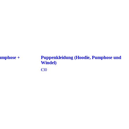
umphose +
Puppenkleidung (Hoodie, Pumphose und
Windel)
€
30