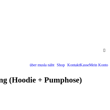
über musla näht
Shop
Kontakt
Kasse
Mein Konto
ng (Hoodie + Pumphose)