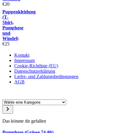
€
20
Puppenkleidung
(T-
Shirt,
Pumphose
und
Windel)
€
25
Kontakt
Impressum
Cookie-Richtlinie (EU)
Datenschutzerklärung
Liefer- und Zahlungsbedingungen
AGB
Wähle
eine
Kategorie
Das könnte dir gefallen
Pumphose (Grösse 74-86)