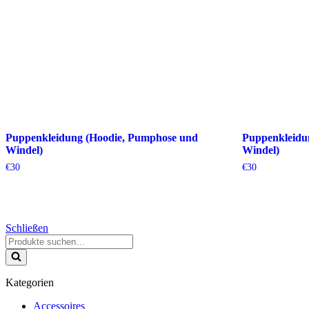
Puppenkleidung (Hoodie, Pumphose und
Puppenkleidu
Windel)
Windel)
€
30
€
30
Schließen
Suchen
nach …
Kategorien
Accessoires