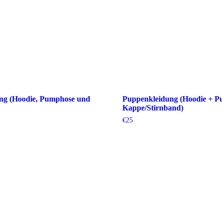
ng (Hoodie, Pumphose und
Puppenkleidung (Hoodie + P
Kappe/Stirnband)
€
25