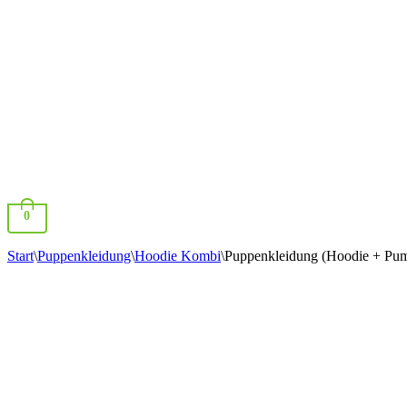
0
Start
\
Puppenkleidung
\
Hoodie Kombi
\
Puppenkleidung (Hoodie + Pu