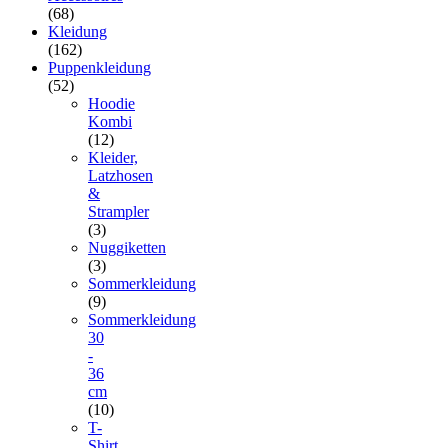
(68)
Kleidung
(162)
Puppenkleidung
(52)
Hoodie
Kombi
(12)
Kleider,
Latzhosen
&
Strampler
(3)
Nuggiketten
(3)
Sommerkleidung
(9)
Sommerkleidung
30
-
36
cm
(10)
T-
Shirt