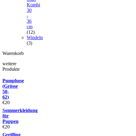
Kombi
30
-
36
cm
(12)
Windeln
(3)
Warenkorb
weitere
Produkte
Pumphose
(Grösse
50-
62)
€
20
Sommerkleidung
für
Puppen
€
20
Greifling