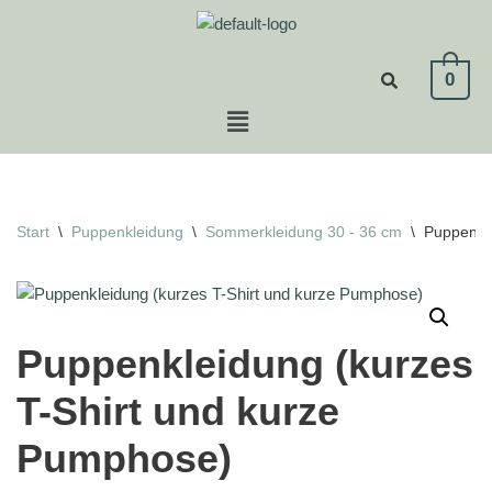
Zum
0
Inhalt
springen
Start
\
Puppenkleidung
\
Sommerkleidung 30 - 36 cm
\
Puppenkle
Puppenkleidung (kurzes
T-Shirt und kurze
Pumphose)