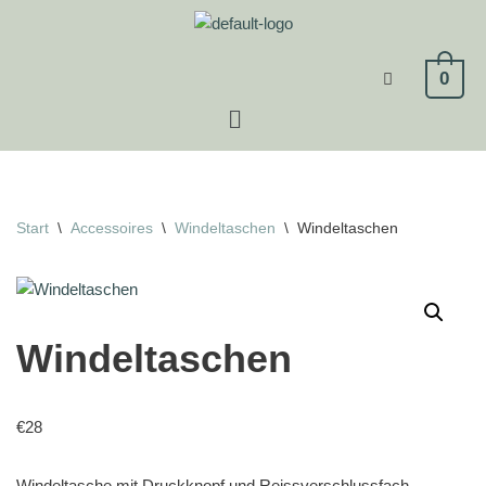
Zum
0
Inhalt
springen
Start
\
Accessoires
\
Windeltaschen
\
Windeltaschen
Windeltaschen
€
28
Windeltasche mit Druckknopf und Reissverschlussfach.