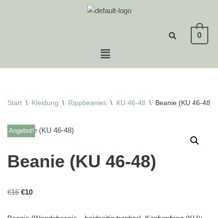
Zum
0
Inhalt
springen
Start
\
Kleidung
\
Rippbeanies
\
KU 46-48
\
Beanie (KU 46-48)
Angebot!
Beanie (KU 46-48)
€
16
€
10