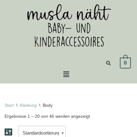
Zum
Inhalt
springen
0
Start
\
Kleidung
\
Body
Ergebnisse 1 – 20 von 46 werden angezeigt