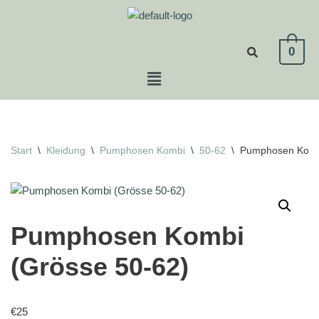
Zum
0
Inhalt
springen
Start
\
Kleidung
\
Pumphosen Kombi
\
50-62
\
Pumphosen Kombi
Pumphosen Kombi
(Grösse 50-62)
€
25