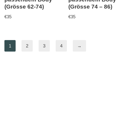
(Grösse 62-74)
(Grösse 74 – 86)
€
35
€
35
1
2
3
4
→