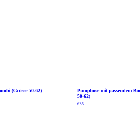
mbi (Grösse 50-62)
Pumphose mit passendem Bod
50-62)
€
35