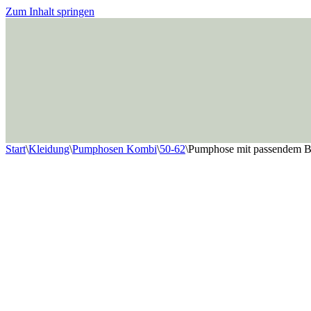
Zum Inhalt springen
Start
\
Kleidung
\
Pumphosen Kombi
\
50-62
\
Pumphose mit passendem B