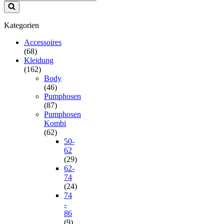
Kategorien
Accessoires
(68)
Kleidung
(162)
Body
(46)
Pumphosen
(87)
Pumphosen
Kombi
(62)
50-
62
(29)
62-
74
(24)
74
-
86
(9)