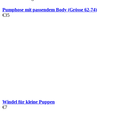
Pumphose mit passendem Body (Grösse 62-74)
€
35
Windel für kleine Puppen
€
7