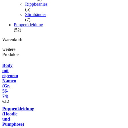
Rippbeanies
(5)
Stirnbänder
(7)
Puppenkleidung
(52)
Warenkorb
weitere
Produkte
Body
mit
eigenem
Namen
(Gr.
56-
74)
€
12
Puppenkleidung
(Hoodie
und
Pumphose)