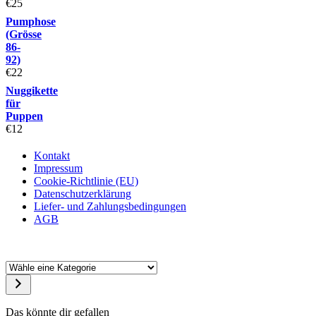
€
25
Pumphose
(Grösse
86-
92)
€
22
Nuggikette
für
Puppen
€
12
Kontakt
Impressum
Cookie-Richtlinie (EU)
Datenschutzerklärung
Liefer- und Zahlungsbedingungen
AGB
Das könnte dir gefallen