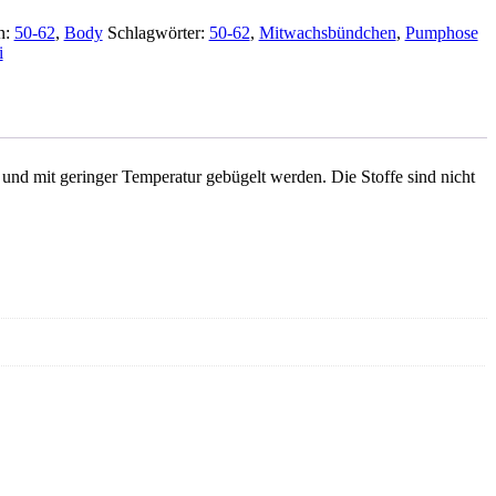
n:
50-62
,
Body
Schlagwörter:
50-62
,
Mitwachsbündchen
,
Pumphose
i
nd mit geringer Temperatur gebügelt werden. Die Stoffe sind nicht