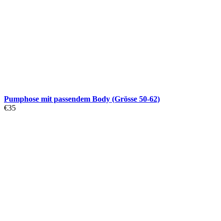
Pumphose mit passendem Body (Grösse 50-62)
€
35