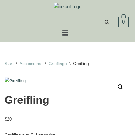
Zum
0
Inhalt
springen
Start
\
Accessoires
\
Greiflinge
\
Greifling
Greifling
€
20