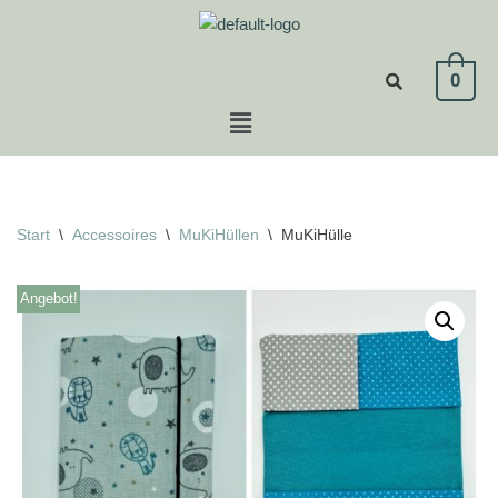
Zum
0
Inhalt
springen
Start
\
Accessoires
\
MuKiHüllen
\
MuKiHülle
Angebot!