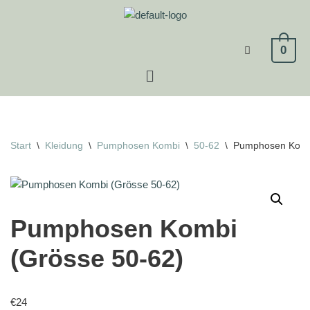
Zum
0
Inhalt
springen
Start
\
Kleidung
\
Pumphosen Kombi
\
50-62
\
Pumphosen Kombi
Pumphosen Kombi
(Grösse 50-62)
€
24