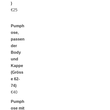
)
€
25
Pumph
ose,
passen
der
Body
und
Kappe
(Gröss
e 62-
74)
€
40
Pumph
ose mit