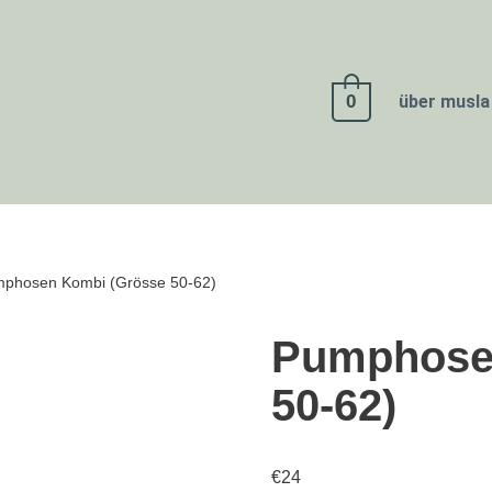
0
über musla
phosen Kombi (Grösse 50-62)
Pumphose
50-62)
€
24