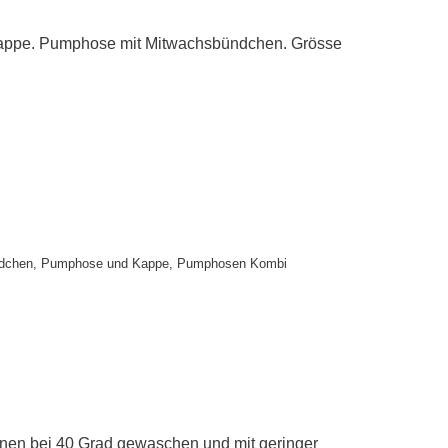
appe. Pumphose mit Mitwachsbündchen. Grösse
dchen
,
Pumphose und Kappe
,
Pumphosen Kombi
nnen bei 40 Grad gewaschen und mit geringer