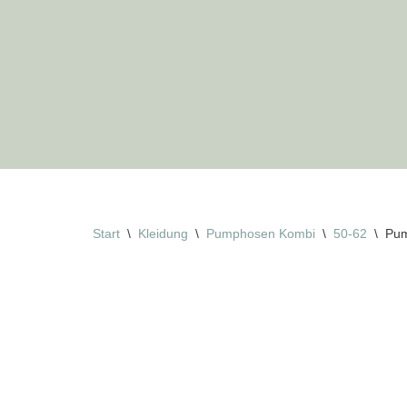
Zum
Inhalt
springen
Start
\
Kleidung
\
Pumphosen Kombi
\
50-62
\
Pum