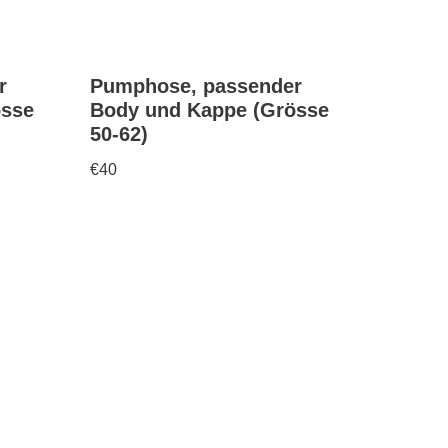
r
Pumphose, passender
össe
Body und Kappe (Grösse
50-62)
€
40