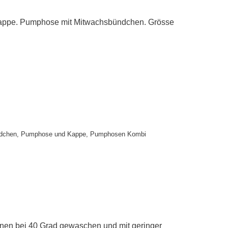
appe. Pumphose mit Mitwachsbündchen. Grösse
dchen
,
Pumphose und Kappe
,
Pumphosen Kombi
nnen bei 40 Grad gewaschen und mit geringer