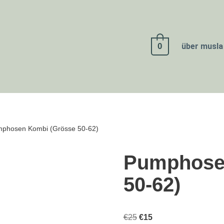
0
über musla
phosen Kombi (Grösse 50-62)
Pumphose
50-62)
€
25
€
15