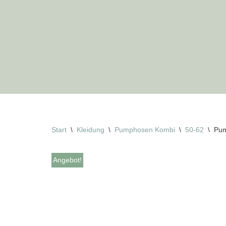
Zum
Inhalt
springen
Start
\
Kleidung
\
Pumphosen Kombi
\
50-62
\
Pum
Angebot!