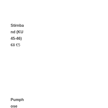
Stirnba
nd (KU
45-46)
€
8
€
5
Pumph
ose