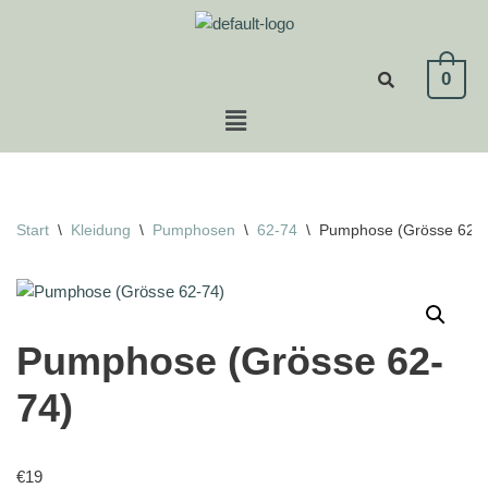
Zum
0
Inhalt
springen
Start
\
Kleidung
\
Pumphosen
\
62-74
\
Pumphose (Grösse 62-7
Pumphose (Grösse 62-
74)
€
19