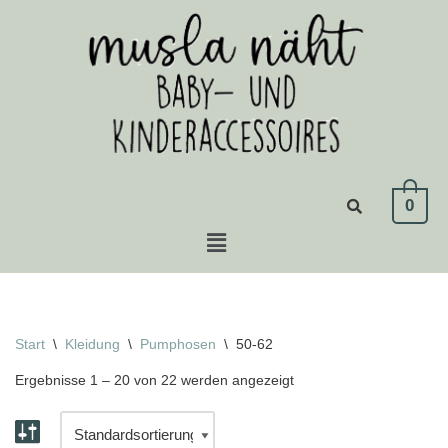
Zum
Inhalt
springen
0
Start
\
Kleidung
\
Pumphosen
\
50-62
Ergebnisse 1 – 20 von 22 werden angezeigt