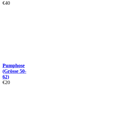
€
40
Pumphose
(Grösse 50-
62)
€
20