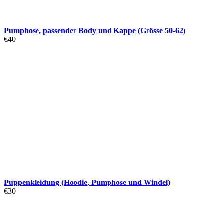
Pumphose, passender Body und Kappe (Grösse 50-62)
€
40
Puppenkleidung (Hoodie, Pumphose und Windel)
€
30