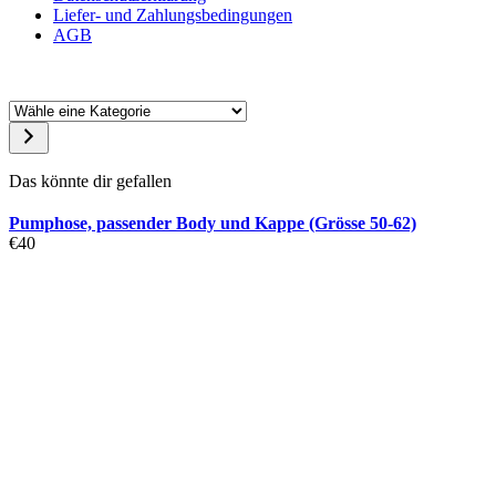
Liefer- und Zahlungsbedingungen
AGB
Wähle
eine
Kategorie
Das könnte dir gefallen
Pumphose, passender Body und Kappe (Grösse 50-62)
€
40