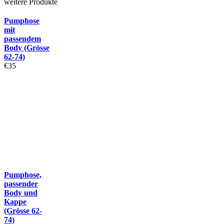
weitere Produkte
Pumphose
mit
passendem
Body (Grösse
62-74)
€
35
Pumphose,
passender
Body und
Kappe
(Grösse 62-
74)