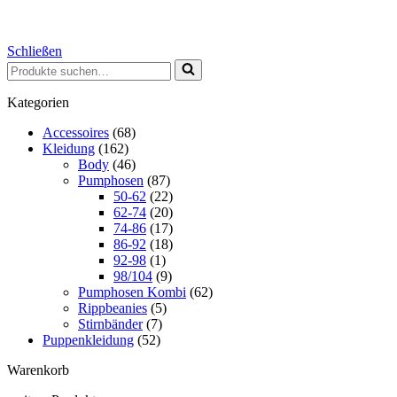
Schließen
Suchen
nach …
Kategorien
Accessoires
(68)
Kleidung
(162)
Body
(46)
Pumphosen
(87)
50-62
(22)
62-74
(20)
74-86
(17)
86-92
(18)
92-98
(1)
98/104
(9)
Pumphosen Kombi
(62)
Rippbeanies
(5)
Stirnbänder
(7)
Puppenkleidung
(52)
Warenkorb