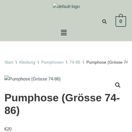
Zum
0
Inhalt
springen
Start
\
Kleidung
\
Pumphosen
\
74-86
\
Pumphose (Grösse 74-8
Pumphose (Grösse 74-
86)
€
20