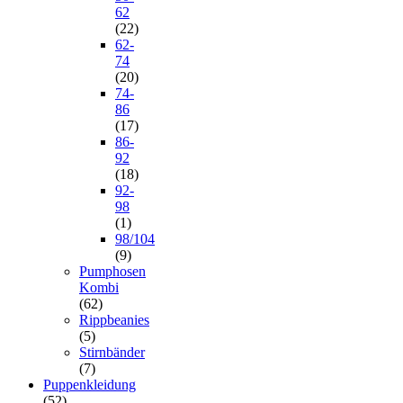
62
(22)
62-
74
(20)
74-
86
(17)
86-
92
(18)
92-
98
(1)
98/104
(9)
Pumphosen
Kombi
(62)
Rippbeanies
(5)
Stirnbänder
(7)
Puppenkleidung
(52)