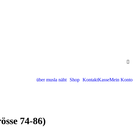
über musla näht
Shop
Kontakt
Kasse
Mein Konto
sse 74-86)