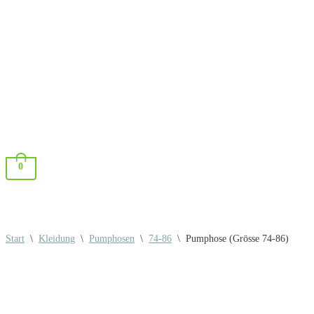
0
Start
\
Kleidung
\
Pumphosen
\
74-86
\
Pumphose (Grösse 74-86)