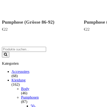
Pumphose (Grösse 86-92)
Pumphose (
€
22
€
22
Suchen
nach …
Kategorien
Accessoires
(68)
Kleidung
(162)
Body
(46)
Pumphosen
(87)
50-