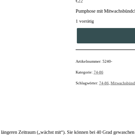
€
22
Pumphose mit Mitwachsbündch
1 vorrätig
Pumphose
(Grösse
74-
86)
Menge
Artikelnummer:
5240-
Kategorie:
74-86
Schlagwörter:
74-86
,
Mitwachsbünd
ängeren Zeitraum („wächst mit“). Sie können bei 40 Grad gewaschen u