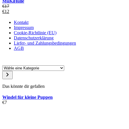
MuKiHülle
€5.
€
17
Ursprünglicher
€
12
Preis
Aktueller
war:
Preis
Kontakt
€17
ist:
Impressum
€12.
Cookie-Richtlinie (EU)
Datenschutzerklärung
Liefer- und Zahlungsbedingungen
AGB
Wähle
eine
Kategorie
Das könnte dir gefallen
Windel für kleine Puppen
€
7