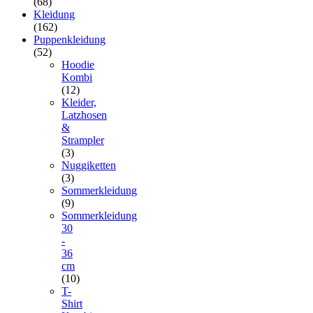
(68)
Kleidung
(162)
Puppenkleidung
(52)
Hoodie
Kombi
(12)
Kleider,
Latzhosen
&
Strampler
(3)
Nuggiketten
(3)
Sommerkleidung
(9)
Sommerkleidung
30
-
36
cm
(10)
T-
Shirt