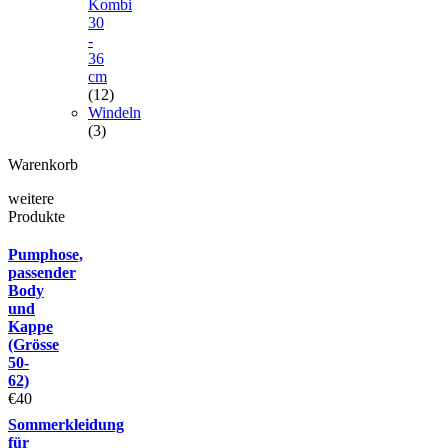
Kombi
30
-
36
cm
(12)
Windeln
(3)
Warenkorb
weitere
Produkte
Pumphose,
passender
Body
und
Kappe
(Grösse
50-
62)
€
40
Sommerkleidung
für