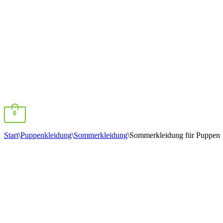
0
Start
\
Puppenkleidung
\
Sommerkleidung
\
Sommerkleidung für Puppen