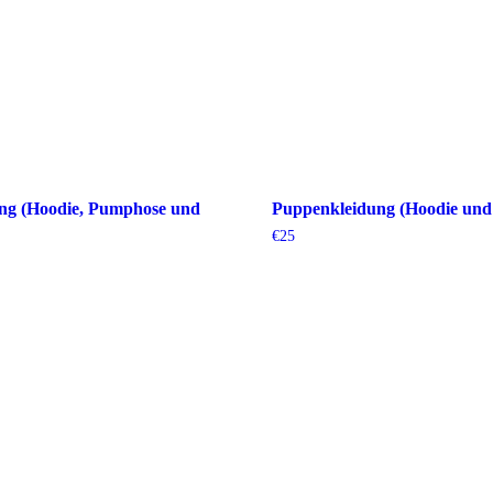
ng (Hoodie, Pumphose und
Puppenkleidung (Hoodie un
€
25