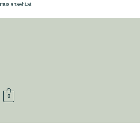
muslanaeht.at
Zum
Inhalt
springen
0