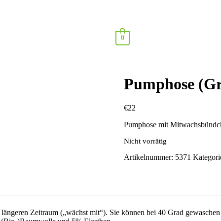
0
Pumphose (Grö
€
22
Pumphose mit Mitwachsbündch
Nicht vorrätig
Artikelnummer:
5371
Kategori
ängeren Zeitraum („wächst mit“). Sie können bei 40 Grad gewaschen u