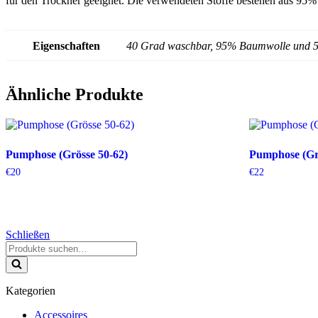
für den Trockner geeignet. Die verwendeten Stoffe bestehen aus 95
Eigenschaften
40 Grad waschbar, 95% Baumwolle und 5
Ähnliche Produkte
Pumphose (Grösse 50-62)
Pumphose (Gr
€
20
€
22
Schließen
Kategorien
Accessoires