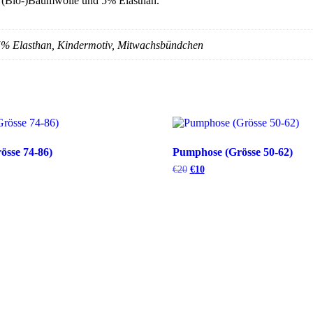
% (Bio-)Baumwolle und 5% Elasthan.
% Elasthan, Kindermotiv, Mitwachsbündchen
össe 74-86)
Pumphose (Grösse 50-62)
€
20
€
10