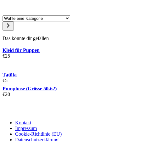
Das könnte dir gefallen
Kleid für Puppen
€
25
Tatüta
€
5
Pumphose (Grösse 50-62)
€
20
Kontakt
Impressum
Cookie-Richtlinie (EU)
Datenschutzerklärung