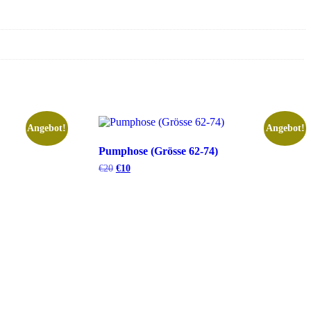
Angebot!
Angebot!
Pumphose (Grösse 62-74)
€
20
€
10