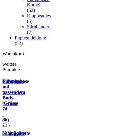
Kombi
(62)
Rippbeanies
(5)
Stirnbänder
(7)
Puppenkleidung
(52)
Warenkorb
weitere
Produkte
Pumphose
mit
passendem
Body
(Grösse
74
-
86)
€
35
Nuggikette