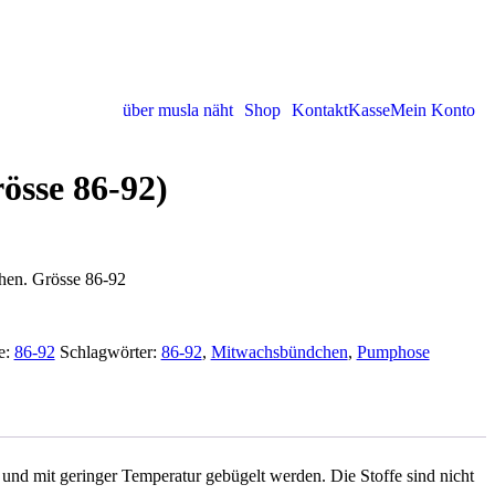
über musla näht
Shop
Kontakt
Kasse
Mein Konto
sse 86-92)
en. Grösse 86-92
e:
86-92
Schlagwörter:
86-92
,
Mitwachsbündchen
,
Pumphose
nd mit geringer Temperatur gebügelt werden. Die Stoffe sind nicht