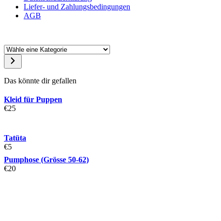
Liefer- und Zahlungsbedingungen
AGB
Das könnte dir gefallen
Kleid für Puppen
€
25
Tatüta
€
5
Pumphose (Grösse 50-62)
€
20