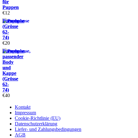
für
Puppen
€
12
Pumphose
(Grösse
62-
74)
€
20
Pumphose,
passender
Body
und
Kappe
(Grösse
62-
74)
€
40
Kontakt
Impressum
Cookie-Richtlinie (EU)
Datenschutzerklärung
Liefer- und Zahlungsbedingungen
AGB