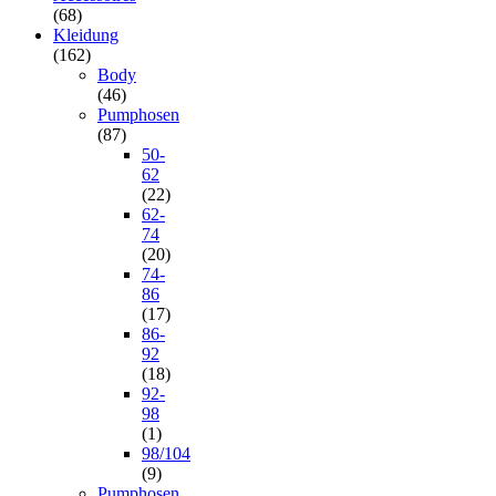
(68)
Kleidung
(162)
Body
(46)
Pumphosen
(87)
50-
62
(22)
62-
74
(20)
74-
86
(17)
86-
92
(18)
92-
98
(1)
98/104
(9)
Pumphosen