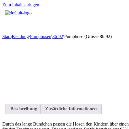
Zum Inhalt springen
Start
\
Kleidung
\
Pumphosen
\
86-92
\
Pumphose (Grösse 86-92)
Beschreibung
Zusätzliche Informationen
Durch das lange Bündchen passen die Hosen den Kindern über einen l