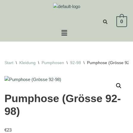
Zum
0
Inhalt
springen
Start
\
Kleidung
\
Pumphosen
\
92-98
\
Pumphose (Grösse 92-9
Pumphose (Grösse 92-
98)
€
23