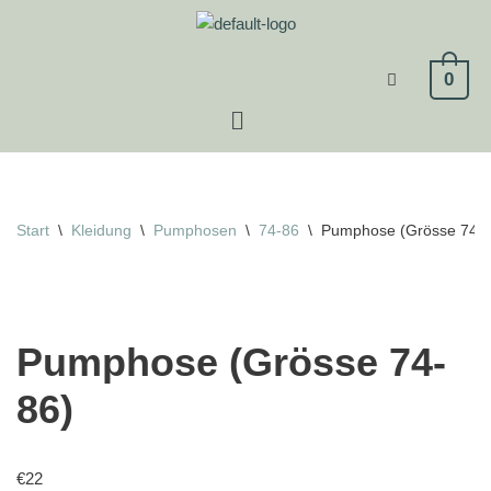
Zum
0
Inhalt
springen
Start
\
Kleidung
\
Pumphosen
\
74-86
\
Pumphose (Grösse 74-8
Pumphose (Grösse 74-
86)
€
22