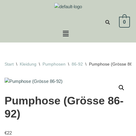
Zum
0
Inhalt
springen
Start
\
Kleidung
\
Pumphosen
\
86-92
\
Pumphose (Grösse 86-9
Pumphose (Grösse 86-
92)
€
22