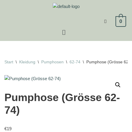
Zum
0
Inhalt
springen
Start
\
Kleidung
\
Pumphosen
\
62-74
\
Pumphose (Grösse 62-7
Pumphose (Grösse 62-
74)
€
19