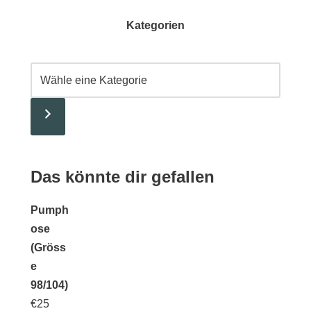
Kategorien
Das könnte dir gefallen
Pumph
ose
(Gröss
e
98/104)
€
25