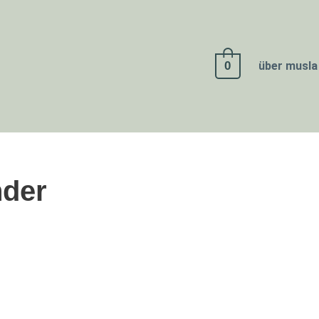
0
über musla
nder