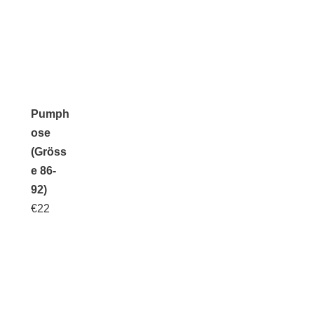
Pumph
ose
(Gröss
e 86-
92)
€
22