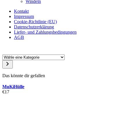
Windeln
Kontakt
Impressum
Cookie-Richtlinie (EU)
Datenschutzerklärung
Liefer- und Zahlungsbedingungen
AGB
Wähle
eine
Kategorie
Das könnte dir gefallen
MuKiHülle
€
17