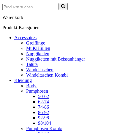
Suchen
nach …
Warenkorb
Produkt-Kategorien
Accessoires
Greiflinge
MuKiHüllen
Nuggiketten
Nuggiketten mit Beissanhänger
Tatüta
Windeltaschen
Windeltaschen Kombi
Kleidung
Body
Pumphosen
50-62
62-74
74-86
86-92
92-98
98/104
Pumphosen Kombi