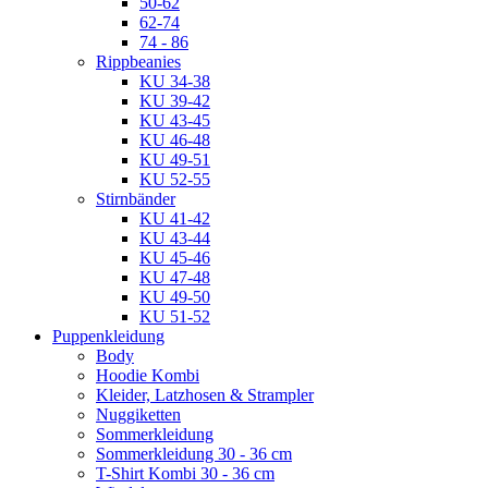
50-62
62-74
74 - 86
Rippbeanies
KU 34-38
KU 39-42
KU 43-45
KU 46-48
KU 49-51
KU 52-55
Stirnbänder
KU 41-42
KU 43-44
KU 45-46
KU 47-48
KU 49-50
KU 51-52
Puppenkleidung
Body
Hoodie Kombi
Kleider, Latzhosen & Strampler
Nuggiketten
Sommerkleidung
Sommerkleidung 30 - 36 cm
T-Shirt Kombi 30 - 36 cm